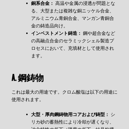
銅系合金：
高温や金属の浸透が問題とな
る、大型または複雑な銅ニッケル合金、
アルミニウム青銅合金、マンガン青銅合
金の鋳造品向け。
インベストメント鋳造：
鋼や超合金など
の高融点合金のセラミックシェル製造プ
ロセスにおいて、充填材として使用され
ます。
A. 鋼鋳物
これは最大の用途です。クロム酸塩は以下の用途に
使用されます。
大型・厚肉鋼鋳物用コアおよび鋳型：
シ
リカ砂の蓄熱性により冷却が遅くなり、