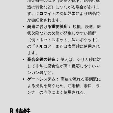
冶金特性の低下（硬度の低下、結晶粒構
造の弱化など）につながる場合がありま
す。クロマイトの冷却効果により結晶粒
が微細化されます。
鋳造における重要箇所：
焼損、浸透、脈
状欠陥などの欠陥が発生しやすい箇所
（例：ホットスポット、深いポケット）
の「チルコア」または表面砂に使用され
ます。
高合金鋼の鋳造：
例えば、シリカ砂に対
して非常に腐食性が高く反応しやすいマ
ンガン鋼など。
ゲートシステム：
高速で流れる溶鋼流に
よる浸食を防ぐため、注湯槽、湯口、ラ
ンナーの内側によく使用される。
B. 鋳鉄