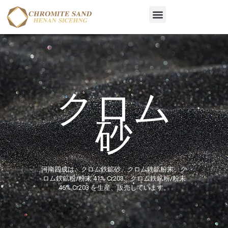
Skip
Menu
to
content
クロム
砂
河南四成は、クロム鉄鉱砂、クロム鉄鉱粉末、ク
ロム鉄鉱粉/粉末 41% Cr203、クロム鉄鉱粉/粉末
46% Cr203 を生産、販売しています。