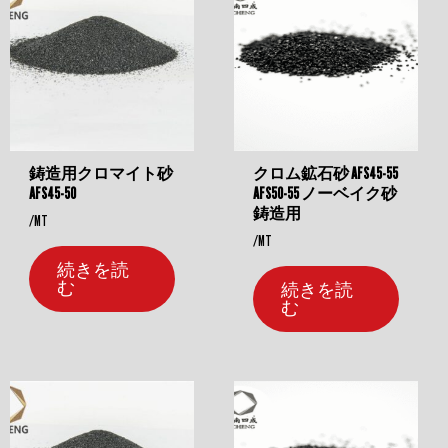
鋳造用クロマイト砂
クロム鉱石砂 AFS45-55
AFS45-50
AFS50-55 ノーベイク砂
鋳造用
/MT
/MT
続きを読
む
続きを読
む