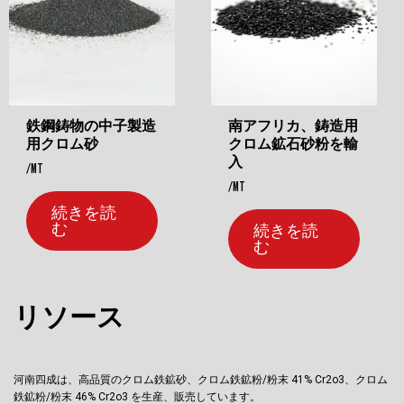
鉄鋼鋳物の中子製造
南アフリカ、鋳造用
用クロム砂
クロム鉱石砂粉を輸
入
/MT
/MT
続きを読
む
続きを読
む
リソース
河南四成は、高品質のクロム鉄鉱砂、クロム鉄鉱粉/粉末 41% Cr2o3、クロム
鉄鉱粉/粉末 46% Cr2o3 を生産、販売しています。