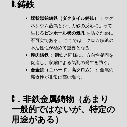
B. 鋳鉄
球状黒鉛鋳鉄（ダクタイル鋳鉄）：
マグ
ネシウム蒸気とシリカ砂の反応によって
生じる
ピンホール状の気孔
を防ぐために
不可欠である 。ここでは、クロム鉄鉱の
不活性性が極めて重要となる。
厚肉鋳鉄：
鋼鉄と同様に、方向性凝固を
促進し、収縮による気孔の発生を防ぐ。
合金鉄（ニハード、高クロム）：
金属の
腐食性が非常に高い場合。
C．非鉄金属鋳物（あまり
一般的ではないが、特定の
用途がある）