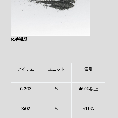
化学組成
アイテム
ユニット
索引
Cr2O3
％
46.0%以上
SiO2
％
≤1.0%