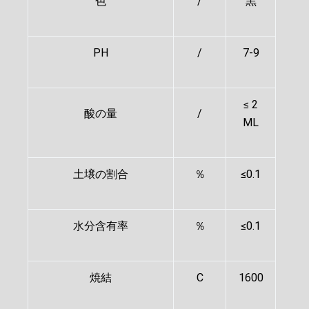
色
/
黒
PH
/
7-9
≤ 2
酸の量
/
ML
土壌の割合
％
≤0.1
水分含有率
％
≤0.1
焼結
C
1600