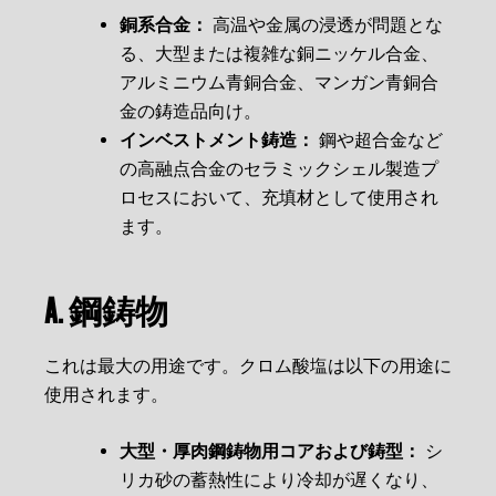
銅系合金：
高温や金属の浸透が問題とな
る、大型または複雑な銅ニッケル合金、
アルミニウム青銅合金、マンガン青銅合
金の鋳造品向け。
インベストメント鋳造：
鋼や超合金など
の高融点合金のセラミックシェル製造プ
ロセスにおいて、充填材として使用され
ます。
A. 鋼鋳物
これは最大の用途です。クロム酸塩は以下の用途に
使用されます。
大型・厚肉鋼鋳物用コアおよび鋳型：
シ
リカ砂の蓄熱性により冷却が遅くなり、