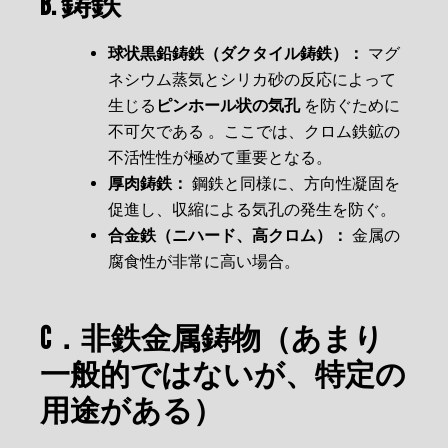
B. 鋳鉄
球状黒鉛鋳鉄（ダクタイル鋳鉄）：
マグ
ネシウム蒸気とシリカ砂の反応によって
生じる
ピンホール状の気孔
を防ぐために
不可欠である 。ここでは、クロム鉄鉱の
不活性性が極めて重要となる。
厚肉鋳鉄：
鋼鉄と同様に、方向性凝固を
促進し、収縮による気孔の発生を防ぐ。
合金鉄（ニハード、高クロム）：
金属の
腐食性が非常に高い場合。
C．非鉄金属鋳物（あまり
一般的ではないが、特定の
用途がある）