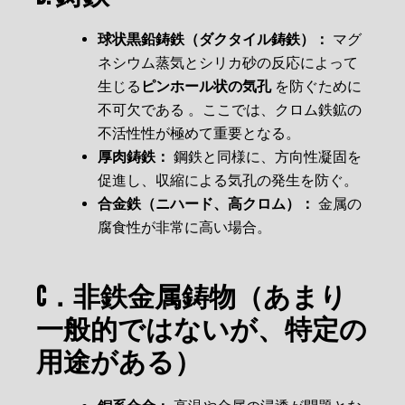
球状黒鉛鋳鉄（ダクタイル鋳鉄）：
マグ
ネシウム蒸気とシリカ砂の反応によって
生じる
ピンホール状の気孔
を防ぐために
不可欠である 。ここでは、クロム鉄鉱の
不活性性が極めて重要となる。
厚肉鋳鉄：
鋼鉄と同様に、方向性凝固を
促進し、収縮による気孔の発生を防ぐ。
合金鉄（ニハード、高クロム）：
金属の
腐食性が非常に高い場合。
C．非鉄金属鋳物（あまり
一般的ではないが、特定の
用途がある）